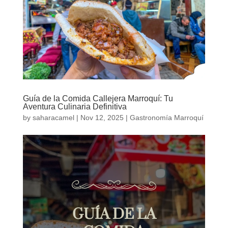
Guía de la Comida Callejera Marroquí: Tu
Aventura Culinaria Definitiva
by
saharacamel
|
Nov 12, 2025
|
Gastronomía Marroquí
GUÍA DE LA