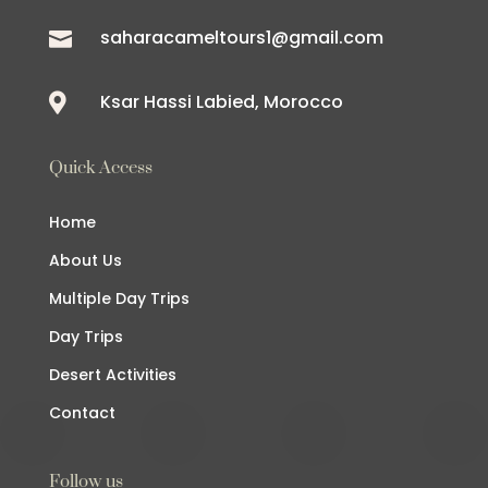
saharacameltours1@gmail.com

Ksar Hassi Labied, Morocco

Quick Access
Home
About Us
Multiple Day Trips
Day Trips
Desert Activities
Contact
Follow us